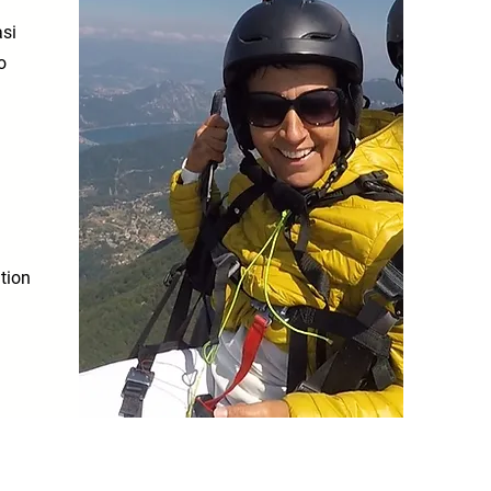
asi
o
a
ation