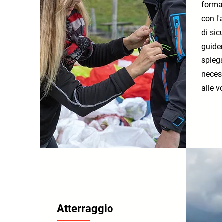
forma
con l'
di sic
guide
spiega
neces
alle 
Atterraggio